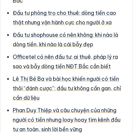
Bắc
Đầu tư phòng trọ cho thuê: dòng tiền cao
thật nhưng vận hành cực cho người ở xa
Đầu tư shophouse có nên không: khi nào là
dòng tiền, khi nào là cái bẫy đẹp
Officetel có nên đầu tư: ai thuê, pháp lý ra
sao và bẫy dòng tiền NĐT Bắc cần biết
Lê Thị Bé Ba và bài học khiến người có tiền
thôi “đánh cược”: đầu tư không cần gan, chỉ
cần dữ liệu
Phan Duy Thiệp và câu chuyện của những
người có tiền nhưng loay hoay tìm kênh đầu
tư an toàn, sinh lời bền vững