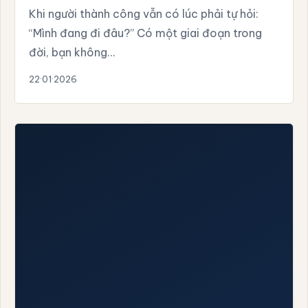
Khi người thành công vẫn có lúc phải tự hỏi:
“Mình đang đi đâu?” Có một giai đoạn trong
đời, bạn không…
22·01·2026