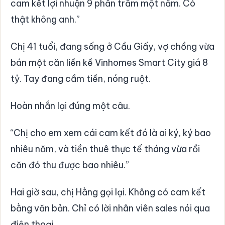
cam kết lợi nhuận 9 phần trăm một năm. Có
thật không anh.”
Chị 41 tuổi, đang sống ở Cầu Giấy, vợ chồng vừa
bán một căn liền kề Vinhomes Smart City giá 8
tỷ. Tay đang cầm tiền, nóng ruột.
Hoàn nhắn lại đúng một câu.
“Chị cho em xem cái cam kết đó là ai ký, ký bao
nhiêu năm, và tiền thuê thực tế tháng vừa rồi
căn đó thu được bao nhiêu.”
Hai giờ sau, chị Hằng gọi lại. Không có cam kết
bằng văn bản. Chỉ có lời nhân viên sales nói qua
điện thoại.