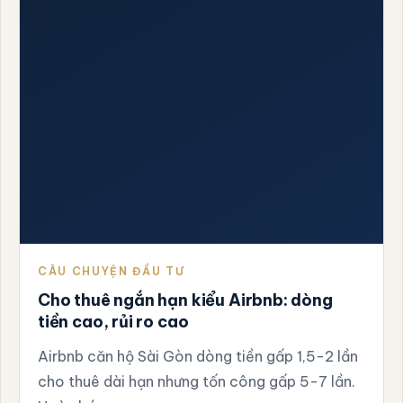
CÂU CHUYỆN ĐẦU TƯ
Cho thuê ngắn hạn kiểu Airbnb: dòng
tiền cao, rủi ro cao
Airbnb căn hộ Sài Gòn dòng tiền gấp 1,5-2 lần
cho thuê dài hạn nhưng tốn công gấp 5-7 lần.