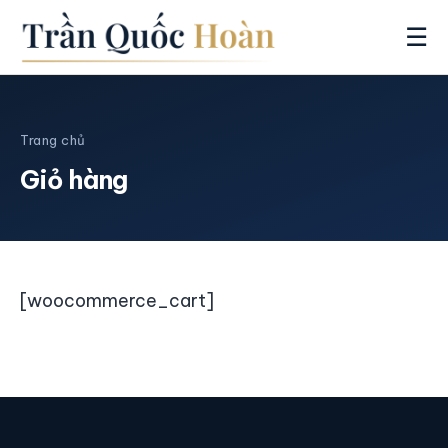
☰
Trang chủ
Giỏ hàng
[woocommerce_cart]