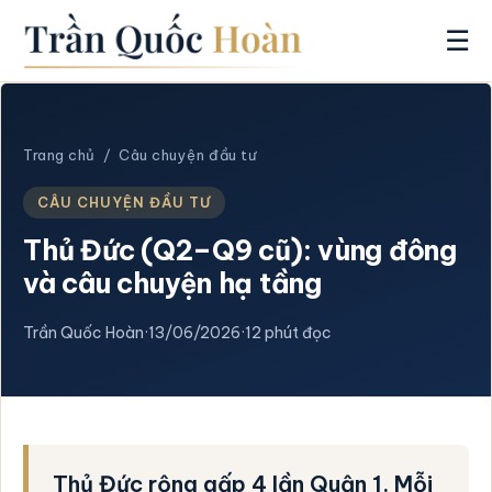
☰
Trang chủ
/
Câu chuyện đầu tư
CÂU CHUYỆN ĐẦU TƯ
Thủ Đức (Q2–Q9 cũ): vùng đông
và câu chuyện hạ tầng
Trần Quốc Hoàn
·
13/06/2026
·
12 phút đọc
Thủ Đức rộng gấp 4 lần Quận 1. Mỗi