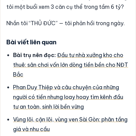
tôi một buổi xem 3 căn cụ thể trong tầm 6 tỷ?
Nhắn tôi “THỦ ĐỨC” — tôi phản hồi trong ngày.
Bài viết liên quan
Bài trụ nên đọc:
Đầu tư nhà xưởng kho cho
thuê: sân chơi vốn lớn dòng tiền bền cho NĐT
Bắc
Phan Duy Thiệp và câu chuyện của những
người có tiền nhưng loay hoay tìm kênh đầu
tư an toàn, sinh lời bền vững
Vùng lõi, cận lõi, vùng ven Sài Gòn: phân tầng
giá và nhu cầu