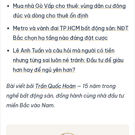
Mua nhà Gò Vấp cho thuê: vùng dân cư đông
đúc và dòng cho thuê ổn định
Metro và vành đai TP.HCM bất động sản: NĐT
Bắc chọn hạ tầng nào đáng đặt cược
Lê Anh Tuấn và câu hỏi mà người có tiền
nhưng từng sai luôn né tránh: Đầu tư để giàu
hơn hay để ngủ yên hơn?
Bài viết bởi
Trần Quốc Hoàn
— 15 năm trong
nghề bất động sản, đồng hành cùng nhà đầu tư
miền Bắc vào Nam.