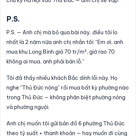
chu kỳ Hà Nội vào Thủ Đức — anh chị sẽ vấp.
P.S.
P.S. — Anh chị mà bỏ qua bài này, điều tôi lo
nhất là 2 năm nữa anh chị nhắn tôi: “Em ơi, anh
mua khu Long Bình giá 70 tr/m², giờ rao 70
không ai mua, anh phải bán lỗ.”
Tôi đã thấy nhiều khách Bắc dính lỗi này. Họ
nghe “Thủ Đức nóng” rồi mua bất kỳ phường nào
trong Thủ Đức — không phân biệt phường nóng
và phường nguội.
Anh chị muốn tôi gửi bản đồ 6 phường Thủ Đức
theo tỷ suất + thanh khoản — hay muốn đi cùng