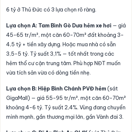
6 tỷ ở Thủ Đức có 3 lựa chọn rõ ràng.
Lựa chọn A: Tam Bình Gò Dưa hẻm xe hơi
— giá
45-65 tr/m², một căn 60-70m² đất khoảng 3-
4,5 tỷ + tiền xây dựng. Hoặc mua nhà có sẵn
3,5-5 tỷ. Tỷ suất 3,1% — tốt nhất trong các
hẻm thổ cư cận trung tâm. Phù hợp NĐT muốn
vừa tích sản vừa có dòng tiền nhẹ.
Lựa chọn B: Hiệp Bình Chánh PVĐ hẻm
(sát
GigaMall) — giá 55-95 tr/m², một căn 60-70m²
khoảng 4-6 tỷ. Tỷ suất 2,4%. Vùng đang chuyển
mình mạnh, gần thương mại lớn, gần Vành đai 3.