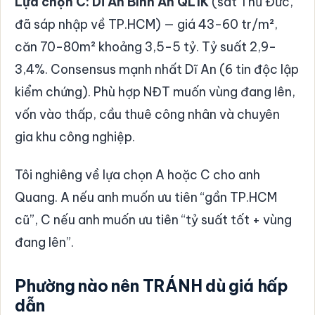
Lựa chọn C: Dĩ An Bình An QL1K
(sát Thủ Đức,
đã sáp nhập về TP.HCM) — giá 43-60 tr/m²,
căn 70-80m² khoảng 3,5-5 tỷ. Tỷ suất 2,9-
3,4%. Consensus mạnh nhất Dĩ An (6 tin độc lập
kiểm chứng). Phù hợp NĐT muốn vùng đang lên,
vốn vào thấp, cầu thuê công nhân và chuyên
gia khu công nghiệp.
Tôi nghiêng về lựa chọn A hoặc C cho anh
Quang. A nếu anh muốn ưu tiên “gần TP.HCM
cũ”, C nếu anh muốn ưu tiên “tỷ suất tốt + vùng
đang lên”.
Phường nào nên TRÁNH dù giá hấp
dẫn