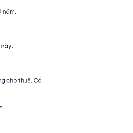
0 năm.
 này.”
ng cho thuê. Có
”