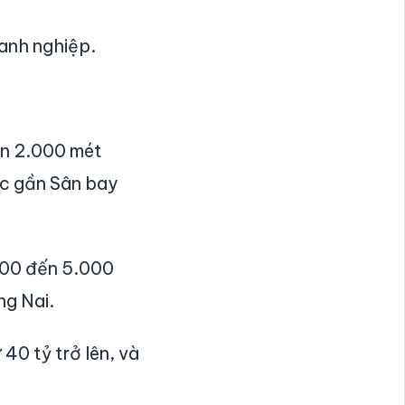
oanh nghiệp.
ến 2.000 mét
ặc gần Sân bay
.000 đến 5.000
ng Nai.
40 tỷ trở lên, và