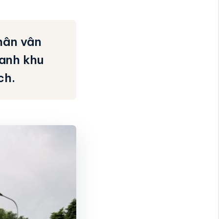
hân vân
uanh khu
ch.