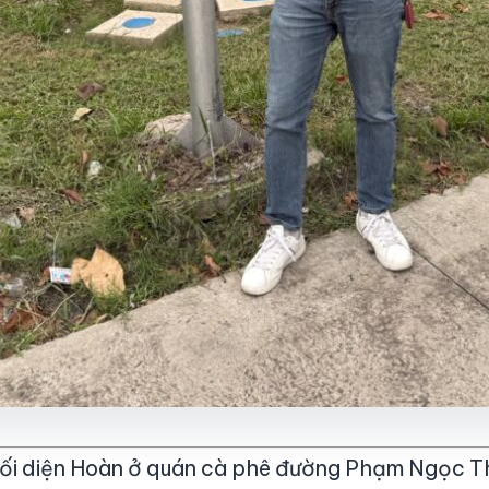
đối diện Hoàn ở quán cà phê đường Phạm Ngọc T