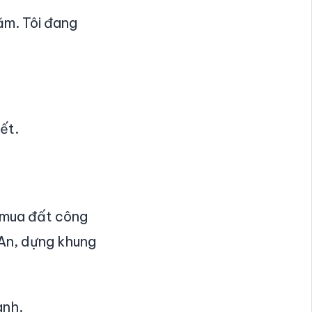
ăm. Tôi đang
ết.
, mua đất công
An, dựng khung
anh.