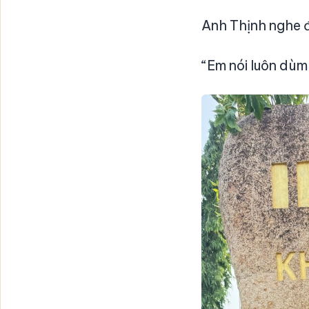
Anh Thịnh nghe đ
“Em nói luôn dùm