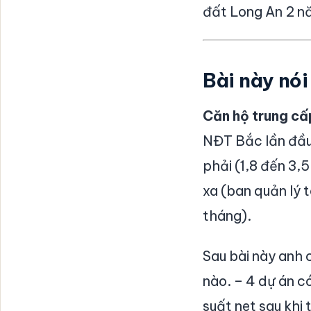
đất Long An 2 nă
Bài này nói
Căn hộ trung cấ
NĐT Bắc lần đầu.
phải (1,8 đến 3,
xa (ban quản lý 
tháng).
Sau bài này anh 
nào. – 4 dự án có
suất net sau khi 