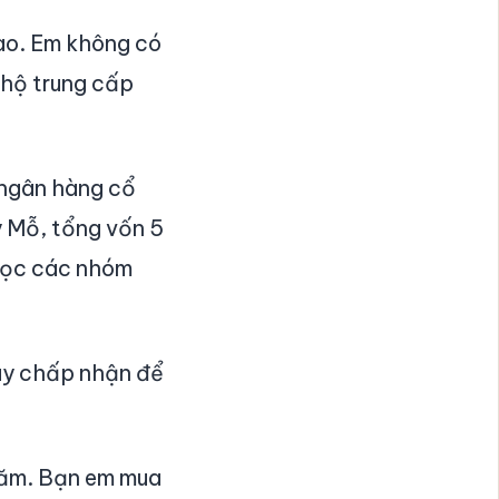
ào. Em không có
 hộ trung cấp
t ngân hàng cổ
 Mỗ, tổng vốn 5
 đọc các nhóm
hay chấp nhận để
năm. Bạn em mua