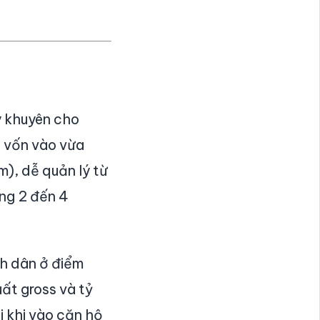
y khuyên cho
: vốn vào vừa
m), dễ quản lý từ
ong 2 đến 4
nh dân ở điểm
uất gross và tỷ
i khi vào căn hộ