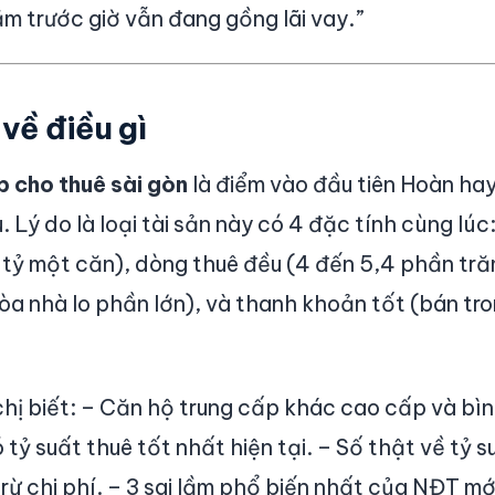
m trước giờ vẫn đang gồng lãi vay.”
 về điều gì
p cho thuê sài gòn
là điểm vào đầu tiên Hoàn ha
 Lý do là loại tài sản này có 4 đặc tính cùng lúc
5 tỷ một căn), dòng thuê đều (4 đến 5,4 phần tră
tòa nhà lo phần lớn), và thanh khoản tốt (bán tr
chị biết: – Căn hộ trung cấp khác cao cấp và bì
 tỷ suất thuê tốt nhất hiện tại. – Số thật về tỷ s
trừ chi phí. – 3 sai lầm phổ biến nhất của NĐT mớ