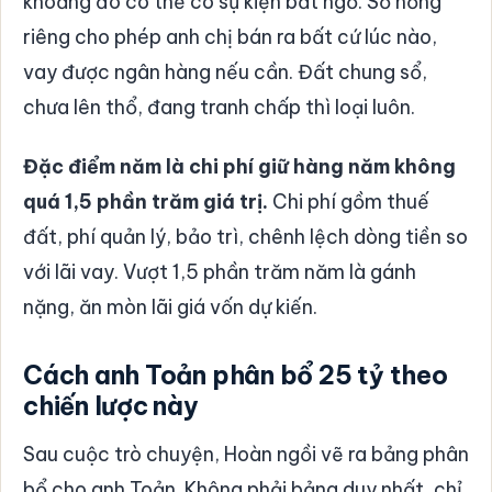
khoảng đó có thể có sự kiện bất ngờ. Sổ hồng
riêng cho phép anh chị bán ra bất cứ lúc nào,
vay được ngân hàng nếu cần. Đất chung sổ,
chưa lên thổ, đang tranh chấp thì loại luôn.
Đặc điểm năm là chi phí giữ hàng năm không
quá 1,5 phần trăm giá trị.
Chi phí gồm thuế
đất, phí quản lý, bảo trì, chênh lệch dòng tiền so
với lãi vay. Vượt 1,5 phần trăm năm là gánh
nặng, ăn mòn lãi giá vốn dự kiến.
Cách anh Toản phân bổ 25 tỷ theo
chiến lược này
Sau cuộc trò chuyện, Hoàn ngồi vẽ ra bảng phân
bổ cho anh Toản. Không phải bảng duy nhất, chỉ