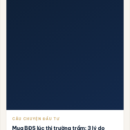
CÂU CHUYỆN ĐẦU TƯ
Mua BĐS lúc thị trường trầm: 3 lý do