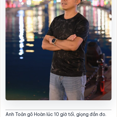
Anh Toản gõ Hoàn lúc 10 giờ tối, giọng đắn đo.