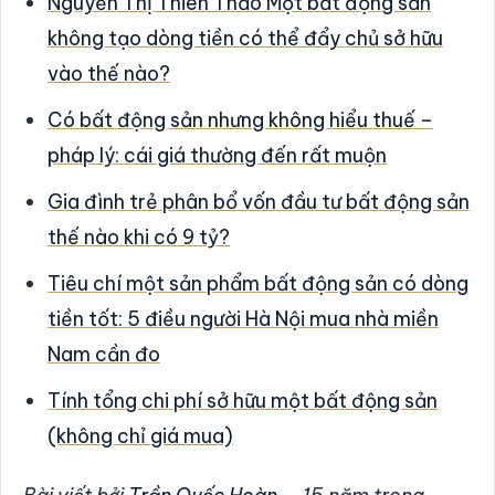
Nguyễn Thị Thiên Thảo Một bất động sản
không tạo dòng tiền có thể đẩy chủ sở hữu
vào thế nào?
Có bất động sản nhưng không hiểu thuế –
pháp lý: cái giá thường đến rất muộn
Gia đình trẻ phân bổ vốn đầu tư bất động sản
thế nào khi có 9 tỷ?
Tiêu chí một sản phẩm bất động sản có dòng
tiền tốt: 5 điều người Hà Nội mua nhà miền
Nam cần đo
Tính tổng chi phí sở hữu một bất động sản
(không chỉ giá mua)