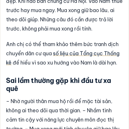
đẹp. Khi nào bán chung cư Hà Nội. Vào Nam thuê
trước hay mua ngay. Mua xong giữ bao lâu, ai
theo dõi giúp. Những câu đó cần được trả lời
trước, không phải mua xong rồi tính.
Anh chị có thể tham khảo thêm bức tranh dịch
chuyển dân cư qua
số liệu của Tổng cục Thống
kê
để hiểu vì sao xu hướng vào Nam là dài hạn.
Sai lầm thường gặp khi đầu tư xa
quê
– Nhờ người thân mua hộ rồi để mặc tài sản,
không ai theo dõi qua thời gian. – Nhầm tình
cảm tin cậy với năng lực chuyên môn đọc thị
trường. – Mua xong mới tính chuyện giữ bao lâu,