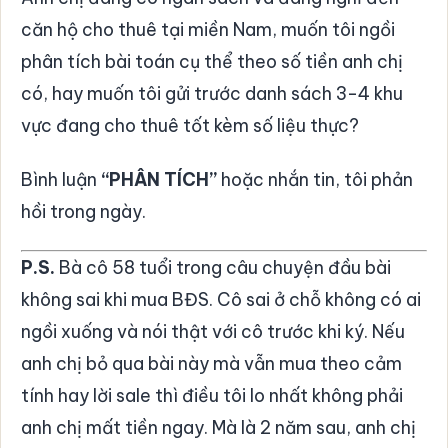
căn hộ cho thuê tại miền Nam, muốn tôi ngồi
phân tích bài toán cụ thể theo số tiền anh chị
có, hay muốn tôi gửi trước danh sách 3-4 khu
vực đang cho thuê tốt kèm số liệu thực?
Bình luận
“PHÂN TÍCH”
hoặc nhắn tin, tôi phản
hồi trong ngày.
P.S.
Bà cô 58 tuổi trong câu chuyện đầu bài
không sai khi mua BĐS. Cô sai ở chỗ không có ai
ngồi xuống và nói thật với cô trước khi ký. Nếu
anh chị bỏ qua bài này mà vẫn mua theo cảm
tính hay lời sale thì điều tôi lo nhất không phải
anh chị mất tiền ngay. Mà là 2 năm sau, anh chị