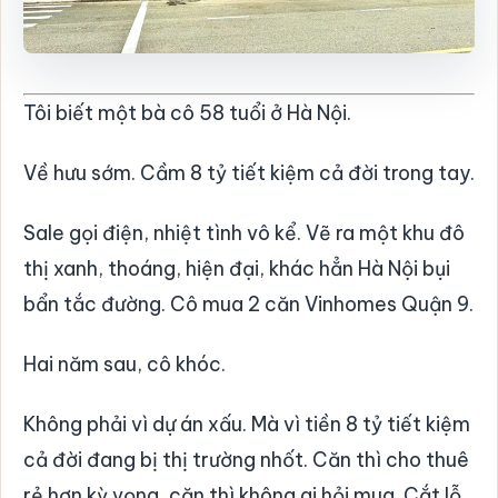
Tôi biết một bà cô 58 tuổi ở Hà Nội.
Về hưu sớm. Cầm 8 tỷ tiết kiệm cả đời trong tay.
Sale gọi điện, nhiệt tình vô kể. Vẽ ra một khu đô
thị xanh, thoáng, hiện đại, khác hẳn Hà Nội bụi
bẩn tắc đường. Cô mua 2 căn Vinhomes Quận 9.
Hai năm sau, cô khóc.
Không phải vì dự án xấu. Mà vì tiền 8 tỷ tiết kiệm
cả đời đang bị thị trường nhốt. Căn thì cho thuê
rẻ hơn kỳ vọng, căn thì không ai hỏi mua. Cắt lỗ