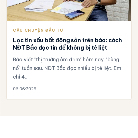
CÂU CHUYỆN ĐẦU TƯ
Lọc tin xấu bất động sản trên báo: cách
NĐT Bắc đọc tin để không bị tê liệt
Báo viết "thị trường ảm đạm" hôm nay, "bùng
nổ" tuần sau. NĐT Bắc đọc nhiều bị tê liệt. Em
chỉ 4…
06·06·2026