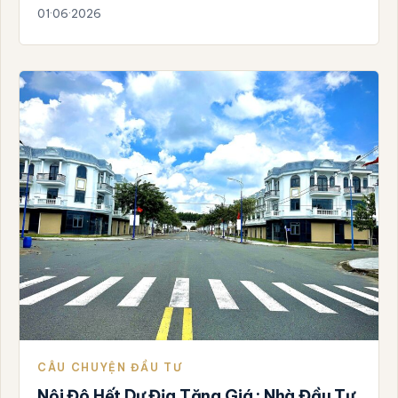
01·06·2026
CÂU CHUYỆN ĐẦU TƯ
Nội Đô Hết Dư Địa Tăng Giá : Nhà Đầu Tư