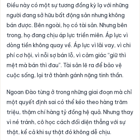
Điều này có một sự tương đồng kỳ lạ với những
người đang sở hữu bất động sản nhưng không
bán được. Bên ngoài, họ có tài sản. Nhưng bên
trong, họ đang chịu áp lực triền miên. Áp lực vì
dòng tiền không quay về. Áp lực vì lãi vay, vì chi
phí cơ hội, vì nỗi sợ bán lỗ, vì cảm giác “giữ thì
mệt mà bán thì đau”. Tài sản lẽ ra để bảo vệ
cuộc sống, lại trở thành gánh nặng tinh thần.
Ngoan Đào từng ở trong những giai đoạn mà chỉ
một quyết định sai có thể kéo theo hàng trăm
triệu, thậm chí hàng tỷ đồng hệ quả. Nhưng thay
vì né tránh, cô học cách đối diện thẳng với sự
thật, kể cả khi sự thật đó không dễ chịu.