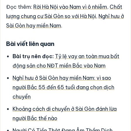
Đọc thêm:
Rời Hà Nội vào Nam vì ô nhiễm
,
Chất
lượng chung cư Sài Gòn so với Hà Nội
,
Nghỉ hưu ở
Sài Gòn hay miền Nam
.
Bài viết liên quan
Bài trụ nên đọc:
Tỷ lệ vay an toàn mua bất
động sản cho NĐT miền Bắc vào Nam
Nghỉ hưu ở Sài Gòn hay miền Nam: vì sao
người Bắc 55 đến 65 tuổi đang chọn dịch
chuyển
Khoảng cách di chuyển ở Sài Gòn đánh lừa
người Bắc thế nào
Người Có Tiền Thật Đang Âm Thầm Dịch