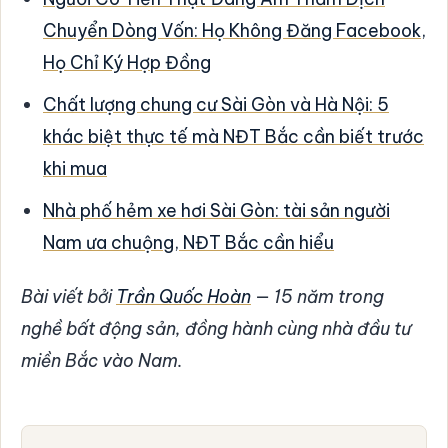
Chuyển Dòng Vốn: Họ Không Đăng Facebook,
Họ Chỉ Ký Hợp Đồng
Chất lượng chung cư Sài Gòn và Hà Nội: 5
khác biệt thực tế mà NĐT Bắc cần biết trước
khi mua
Nhà phố hẻm xe hơi Sài Gòn: tài sản người
Nam ưa chuộng, NĐT Bắc cần hiểu
Bài viết bởi
Trần Quốc Hoàn
— 15 năm trong
nghề bất động sản, đồng hành cùng nhà đầu tư
miền Bắc vào Nam.