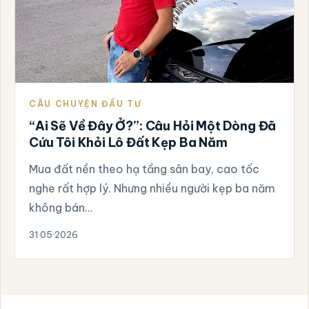
CÂU CHUYỆN ĐẦU TƯ
“Ai Sẽ Về Đây Ở?”: Câu Hỏi Một Dòng Đã
Cứu Tôi Khỏi Lô Đất Kẹp Ba Năm
Mua đất nền theo hạ tầng sân bay, cao tốc
nghe rất hợp lý. Nhưng nhiều người kẹp ba năm
không bán…
31·05·2026