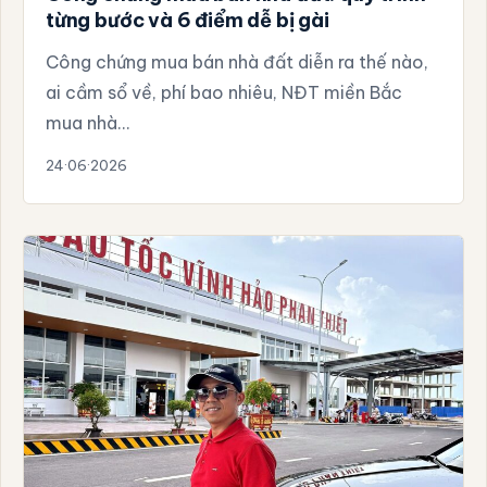
từng bước và 6 điểm dễ bị gài
Công chứng mua bán nhà đất diễn ra thế nào,
ai cầm sổ về, phí bao nhiêu, NĐT miền Bắc
mua nhà…
24·06·2026