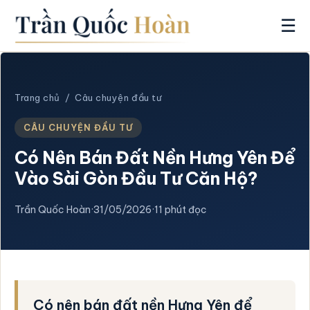
☰
Trang chủ
/
Câu chuyện đầu tư
CÂU CHUYỆN ĐẦU TƯ
Có Nên Bán Đất Nền Hưng Yên Để
Vào Sài Gòn Đầu Tư Căn Hộ?
Trần Quốc Hoàn
·
31/05/2026
·
11 phút đọc
Có nên bán đất nền Hưng Yên để