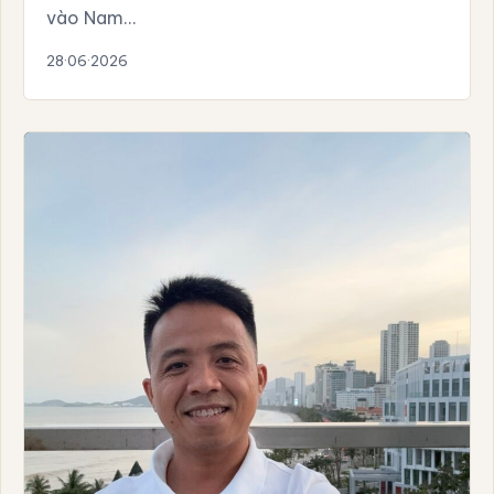
vào Nam…
28·06·2026