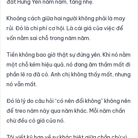
đất Hưng Yên năm năm, tăng nhẹ.
Khoảng cách giữa hai người không phải là may
rủi. Đó là chi phí cơ hội. Là cái giá của việc để
vốn nằm sai chỗ trong năm năm.
Tiền không bao giờ thật sự đứng yên. Khi nó nằm
một chỗ kém hiệu quả, nó đang âm thầm mất đi
phần lẽ ra đã có. Anh chị không thấy mất, nhưng
nó vẫn mất.
Đó là lý do câu hỏi “có nên đổi không” không nên
để treo năm này qua năm khác. Mỗi năm chần
chừ đều có giá của nó.
Tôi viết kỹ hơn về sự khác biệt giữa chần chừ vì