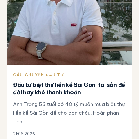
CÂU CHUYỆN ĐẦU TƯ
Đầu tư biệt thự liền kề Sài Gòn: tài sản để
đời hay khó thanh khoản
Anh Trọng 56 tuổi có 40 tỷ muốn mua biệt thự
liền kề Sài Gòn để cho con cháu. Hoàn phân
tích…
21·06·2026