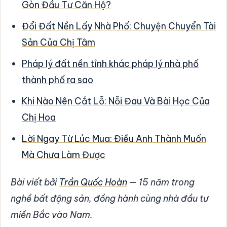
Gòn Đầu Tư Căn Hộ?
Đổi Đất Nền Lấy Nhà Phố: Chuyện Chuyển Tài
Sản Của Chị Tâm
Pháp lý đất nền tỉnh khác pháp lý nhà phố
thành phố ra sao
Khi Nào Nên Cắt Lỗ: Nỗi Đau Và Bài Học Của
Chị Hoa
Lời Ngay Từ Lúc Mua: Điều Anh Thành Muốn
Mà Chưa Làm Được
Bài viết bởi
Trần Quốc Hoàn
— 15 năm trong
nghề bất động sản, đồng hành cùng nhà đầu tư
miền Bắc vào Nam.