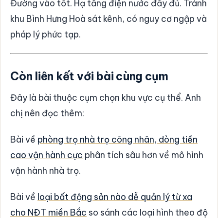
Đường vào tốt. Hạ tầng điện nước đầy đủ. Tránh
khu Bình Hưng Hoà sát kênh, có nguy cơ ngập và
pháp lý phức tạp.
Còn liên kết với bài cùng cụm
Đây là bài thuộc cụm chọn khu vực cụ thể. Anh
chị nên đọc thêm:
Bài về
phòng trọ nhà trọ công nhân, dòng tiền
cao vận hành cực
phân tích sâu hơn về mô hình
vận hành nhà trọ.
Bài về
loại bất động sản nào dễ quản lý từ xa
cho NĐT miền Bắc
so sánh các loại hình theo độ