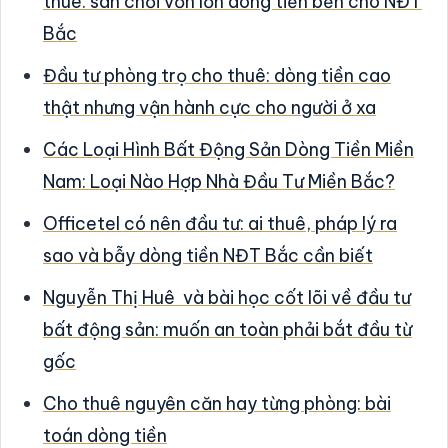
thuê: sân chơi vốn lớn dòng tiền bền cho NĐT
Bắc
Đầu tư phòng trọ cho thuê: dòng tiền cao
thật nhưng vận hành cực cho người ở xa
Các Loại Hình Bất Động Sản Dòng Tiền Miền
Nam: Loại Nào Hợp Nhà Đầu Tư Miền Bắc?
Officetel có nên đầu tư: ai thuê, pháp lý ra
sao và bẫy dòng tiền NĐT Bắc cần biết
Nguyễn Thị Huê và bài học cốt lõi về đầu tư
bất động sản: muốn an toàn phải bắt đầu từ
gốc
Cho thuê nguyên căn hay từng phòng: bài
toán dòng tiền