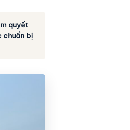
am quyết
c chuẩn bị