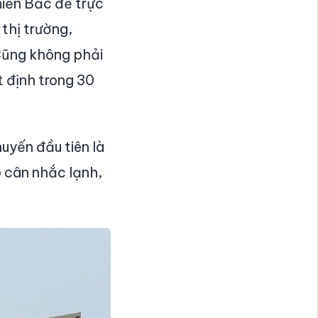
iền Bắc để trực
 thị trường,
 Cũng không phải
 định trong 30
uyến đầu tiên là
ó cân nhắc lạnh,