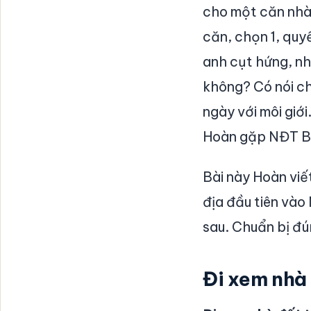
cho một căn nhà
căn, chọn 1, quy
anh cụt hứng, n
không? Có nói ch
ngày với môi giớ
Hoàn gặp NĐT Bắc
Bài này Hoàn viế
địa đầu tiên vào
sau. Chuẩn bị đún
Đi xem nhà 