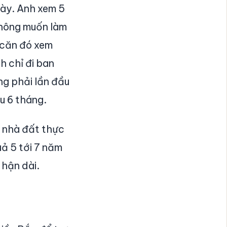
gày. Anh xem 5
không muốn làm
 căn đó xem
h chỉ đi ban
ng phải lần đầu
u 6 tháng.
m nhà đất thực
ả 5 tới 7 năm
 hận dài.