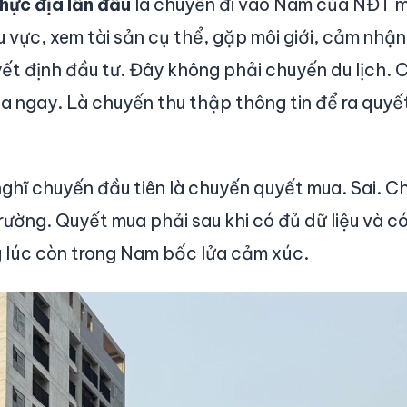
hực địa lần đầu
là chuyến đi vào Nam của NĐT m
 vực, xem tài sản cụ thể, gặp môi giới, cảm nhận
ết định đầu tư. Đây không phải chuyến du lịch.
 ngay. Là chuyến thu thập thông tin để ra quyết
hĩ chuyến đầu tiên là chuyến quyết mua. Sai. Ch
trường. Quyết mua phải sau khi có đủ dữ liệu và c
 lúc còn trong Nam bốc lửa cảm xúc.