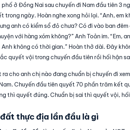
 phố ở Đồng Nai sau chuyến đi Nam đầu tiên 3 n
ết trong ngày. Hoàn nghe xong hỏi lại. “Anh, em 
hưng anh có kiểm sổ đỏ chưa? Có đi vào ban đêm
uyện với hàng xóm không?” Anh Toản im. “Em, an
i. Anh không có thời gian.” Hoàn thở dài. Đây khô
 quyết vội trong chuyến đầu tiên rồi hối hận sa
t ra cho anh chị nào đang chuẩn bị chuyến đi xe
 Nam. Chuyến đầu tiên quyết 70 phần trăm kết qu
g thì quyết đúng. Chuẩn bị sai thì quyết vội, hối
đất thực địa lần đầu là gì