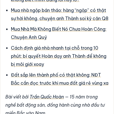
Mua nhà ngộp bán tháo: hàng “ngộp” có thật
sự hời không, chuyện anh Thành soi kỹ căn Q8
Mua Nhà Mà Không Biết Nó Chưa Hoàn Công:
Chuyện Anh Quý
Cách định giá nhà nhanh tại chỗ trong 10
phút: bí quyết Hoàn dạy anh Thành để không
bị môi giới xoay
Đất sắp lên thành phố có thật không: NĐT
Bắc cần đọc trước khi mua đất giá rẻ vùng xa
Bài viết bởi
Trần Quốc Hoàn
— 15 năm trong
nghề bất động sản, đồng hành cùng nhà đầu tư
miền Bắc vào Nam.