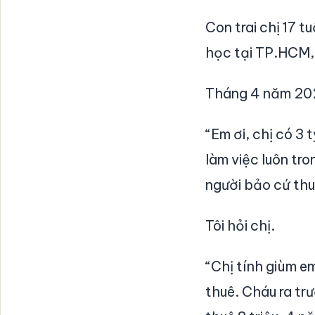
Con trai chị 17 
học tại TP.HCM,
Tháng 4 năm 2026
“Em ơi, chị có 3
làm việc luôn tr
người bảo cứ thu
Tôi hỏi chị.
“Chị tính giùm e
thuê. Cháu ra trư