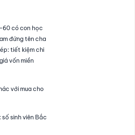
-60 có con học
Nam đứng tên cha
p: tiết kiệm chi
 giá vốn miền
Khác với mua cho
 số sinh viên Bắc