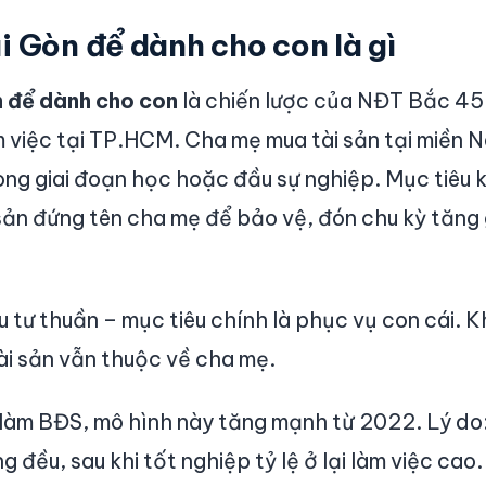
 Gòn để dành cho con là gì
 để dành cho con
là chiến lược của NĐT Bắc 45
 việc tại TP.HCM. Cha mẹ mua tài sản tại miền 
ong giai đoạn học hoặc đầu sự nghiệp. Mục tiêu ké
i sản đứng tên cha mẹ để bảo vệ, đón chu kỳ tăng
 tư thuần – mục tiêu chính là phục vụ con cái. 
ài sản vẫn thuộc về cha mẹ.
 làm BĐS, mô hình này tăng mạnh từ 2022. Lý do:
đều, sau khi tốt nghiệp tỷ lệ ở lại làm việc cao.