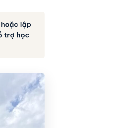
 hoặc lập
ỗ trợ học