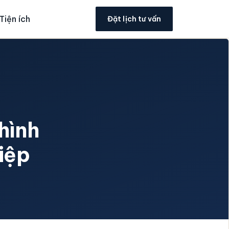
Tiện ích
Đặt lịch tư vấn
hình
iệp