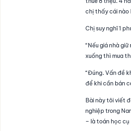
thuê 8 triệu. 4 n
chị thấy cái nào
Chị suy nghĩ 1 phú
“Nếu giá nhà giữ 
xuống thì mua th
“Đúng. Vấn đề k
để khi cần bán có
Bài này tôi viết
nghiệp trong Nam
– là toán học cụ