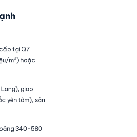
hạnh
cấp tại Q7
riệu/m²) hoặc
 Lang), giao
ắc yên tâm), sản
 khoảng 340-580