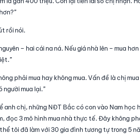
ăm là gần 400 triệu. Còn lại tiền lãi sổ chị nhận. 
 hơn?”
t rồi nói.
nguyên – hai cái na ná. Nếu giá nhà lên – mua hơn 
iệt.”
hông phải mua hay không mua. Vấn đề là chị mu
 người mua lại.”
 để anh chị, những NĐT Bắc có con vào Nam học 
, đọc 3 mô hình mua nhà thực tế. Đây không phả
 thể tôi đã làm với 30 gia đình tương tự trong 5 