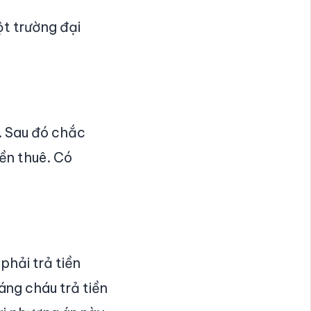
ột trường đại
m. Sau đó chắc
iền thuê. Có
phải trả tiền
áng cháu trả tiền