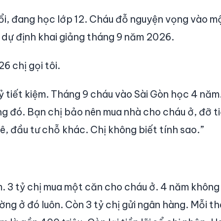
tuổi, đang học lớp 12. Cháu đỗ nguyện vọng vào m
 dự định khai giảng tháng 9 năm 2026.
 chị gọi tôi.
 tỷ tiết kiệm. Tháng 9 cháu vào Sài Gòn học 4 nă
ong đó. Bạn chị bảo nên mua nhà cho cháu ở, đỡ t
ê, đầu tư chỗ khác. Chị không biết tính sao.”
m. 3 tỷ chị mua một căn cho cháu ở. 4 năm không 
ờng ở đó luôn. Còn 3 tỷ chị gửi ngân hàng. Mỗi th