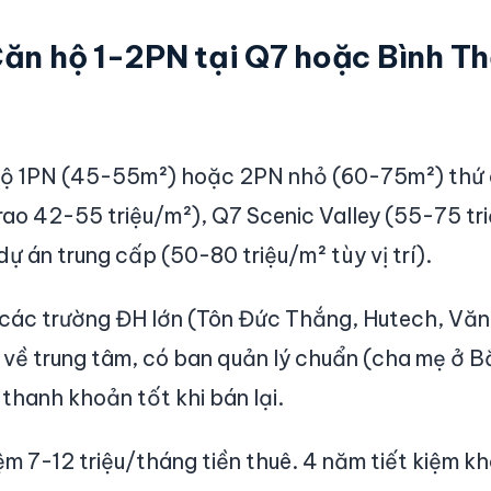
 Căn hộ 1-2PN tại Q7 hoặc Bình T
ộ 1PN (45-55m²) hoặc 2PN nhỏ (60-75m²) thứ 
á rao 42-55 triệu/m²), Q7 Scenic Valley (55-75 t
ự án trung cấp (50-80 triệu/m² tùy vị trí).
 các trường ĐH lớn (Tôn Đức Thắng, Hutech, Văn
 về trung tâm, có ban quản lý chuẩn (cha mẹ ở B
 thanh khoản tốt khi bán lại.
kiệm 7-12 triệu/tháng tiền thuê. 4 năm tiết kiệm