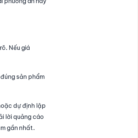
Hai phương án này
rõ. Nếu giá
a đúng sản phẩm
hoặc dự định lập
i lời quảng cáo
năm gần nhất.