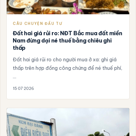
CÂU CHUYỆN ĐẦU TƯ
Đất hai giá rủi ro: NĐT Bắc mua đất miền
Nam đừng dại né thuế bằng chiêu ghi
thấp
Đất hai giá rủi ro cho người mua ở xa: ghi giá
thấp trên hợp đồng công chứng để né thuế phí,
…
15·07·2026