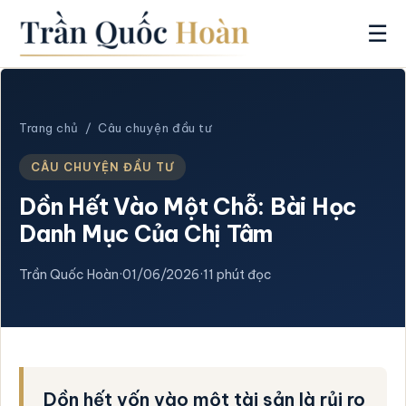
☰
Trang chủ
/
Câu chuyện đầu tư
CÂU CHUYỆN ĐẦU TƯ
Dồn Hết Vào Một Chỗ: Bài Học
Danh Mục Của Chị Tâm
Trần Quốc Hoàn
·
01/06/2026
·
11 phút đọc
Dồn hết vốn vào một tài sản là rủi ro