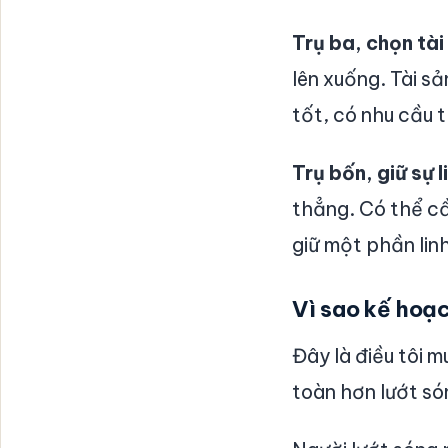
Trụ ba, chọn tài
lên xuống. Tài sả
tốt, có nhu cầu th
Trụ bốn, giữ sự l
thẳng. Có thể c
giữ một phần linh
Vì sao kế hoạc
Đây là điều tôi 
toàn hơn lướt só