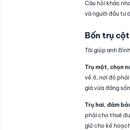
Câu hỏi khác nha
và người đầu tư 
Bốn trụ cộ
Tôi giúp anh Bìn
Trụ một, chọn nơ
về ở, nơi đó phải
giá vừa đáng sốn
Trụ hai, đảm bảo
phải cho thuê đư
giữ cho kế hoạch