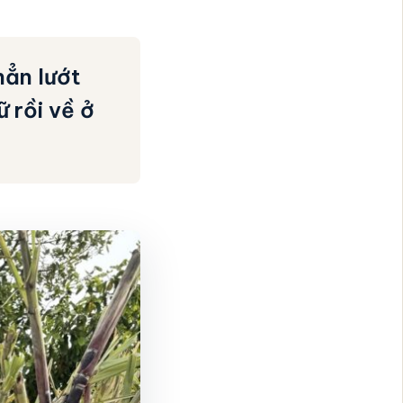
hẳn lướt
 rồi về ở