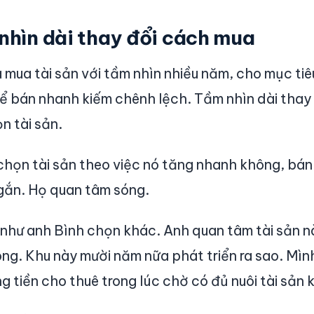
nhìn dài thay đổi cách mua
à mua tài sản với tầm nhìn nhiều năm, cho mục tiê
 để bán nhanh kiếm chênh lệch. Tầm nhìn dài thay
n tài sản.
chọn tài sản theo việc nó tăng nhanh không, bán
ngắn. Họ quan tâm sóng.
 như anh Bình chọn khác. Anh quan tâm tài sản 
hông. Khu này mười năm nữa phát triển ra sao. Mìn
 tiền cho thuê trong lúc chờ có đủ nuôi tài sản 