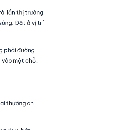
ài lần thị trường
óng. Đất ở vị trí
g phải đường
g vào một chỗ,
dài thường an