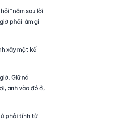
hỏi “năm sau lời
giờ phải làm gì
nh xây một kế
giờ. Giữ nó
i, anh vào đó ở,
ứ phải tính từ