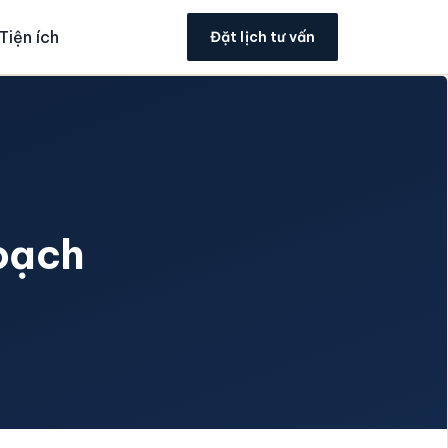
Tiện ích
Đặt lịch tư vấn
oạch