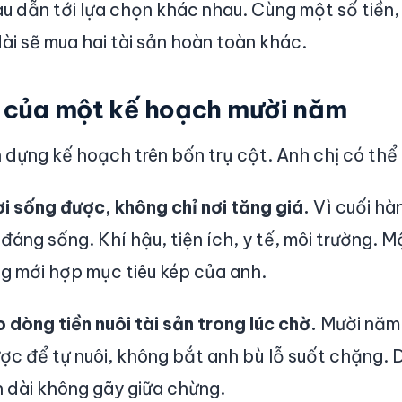
u dẫn tới lựa chọn khác nhau. Cùng một số tiền,
dài sẽ mua hai tài sản hoàn toàn khác.
t của một kế hoạch mười năm
h dựng kế hoạch trên bốn trụ cột. Anh chị có thể
i sống được, không chỉ nơi tăng giá.
Vì cuối hàn
 đáng sống. Khí hậu, tiện ích, y tế, môi trường. 
g mới hợp mục tiêu kép của anh.
 dòng tiền nuôi tài sản trong lúc chờ.
Mười năm l
ợc để tự nuôi, không bắt anh bù lỗ suốt chặng. D
 dài không gãy giữa chừng.