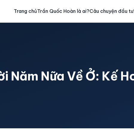
Trang chủ
Trần Quốc Hoàn là ai?
Câu chuyện đầu tư
ời Năm Nữa Về Ở: Kế H