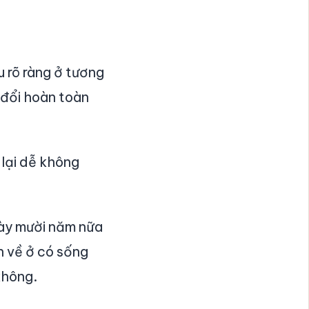
u rõ ràng ở tương
 đổi hoàn toàn
 lại dễ không
này mười năm nữa
h về ở có sống
không.