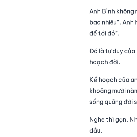
Anh Bình không n
bao nhiêu”. Anh 
để tới đó”.
Đó là tư duy của
hoạch đời.
Kế hoạch của anh
khoảng mười năm,
sống quãng đời s
Nghe thì gọn. Nh
đầu.